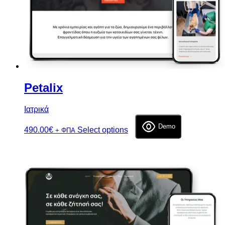
Petalix
Ιατρικά
Demo
490.00
€
Select options
+ ΦΠΑ
Επιλογή