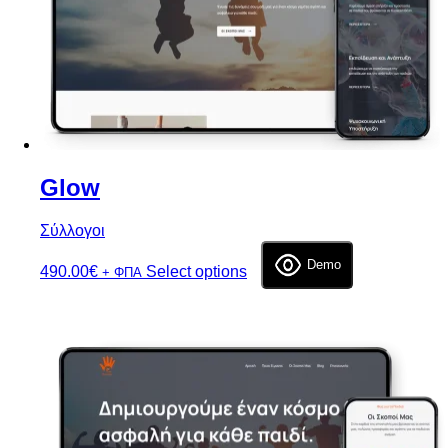
Glow
Σύλλογοι
Demo
490.00
€
Select options
+ ΦΠΑ
Επιλογή