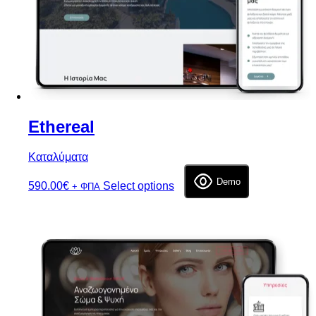
Ethereal
Καταλύματα
Demo
590.00
€
Select options
+ ΦΠΑ
Επιλογή