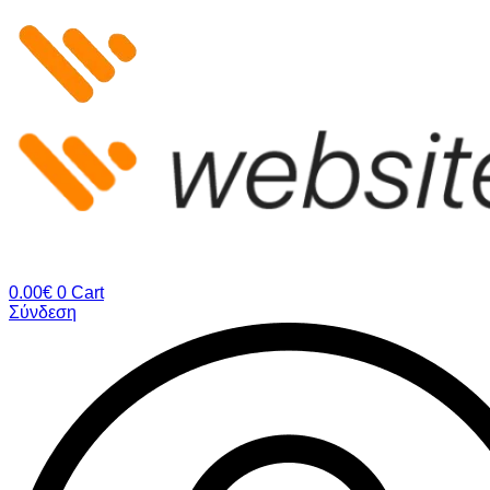
Μετάβαση
στο
περιεχόμενο
0.00
€
0
Cart
Σύνδεση