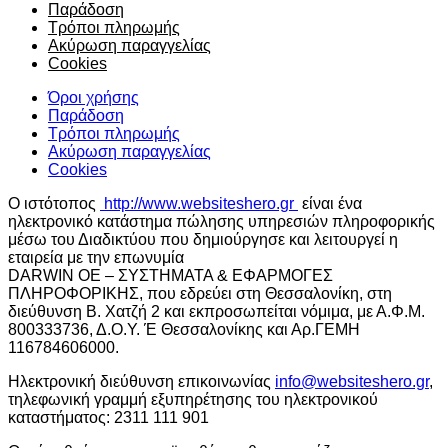
Παράδοση
Τρόποι πληρωμής
Ακύρωση παραγγελίας
Cookies
Όροι χρήσης
Παράδοση
Τρόποι πληρωμής
Ακύρωση παραγγελίας
Cookies
O ιστότοπος
http://www.websiteshero.gr
είναι ένα
ηλεκτρονικό κατάστημα πώλησης υπηρεσιών πληροφορικής
μέσω του Διαδικτύου που δημιούργησε και λειτουργεί η
εταιρεία με την επωνυμία
DARWIN OE – ΣΥΣΤΗΜΑΤΑ & ΕΦΑΡΜΟΓΕΣ
ΠΛΗΡΟΦΟΡΙΚΗΣ, που εδρεύει στη Θεσσαλονίκη, στη
διεύθυνση Β. Χατζή 2 και εκπροσωπείται νόμιμα, με Α.Φ.Μ.
800333736, Δ.Ο.Υ. Έ Θεσσαλονίκης και Αρ.ΓΕΜΗ
116784606000.
Ηλεκτρονική διεύθυνση επικοινωνίας
info@websiteshero.gr
,
τηλεφωνική γραμμή εξυπηρέτησης του ηλεκτρονικού
καταστήματος: 2311 111 901