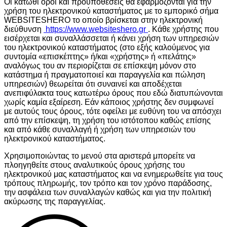
Οι κάτωθι όροι και προϋποθέσεις θα εφαρμόζονται για την
χρήση του ηλεκτρονικού καταστήματος με το εμπορικό σήμα
WEBSITESHERO το οποίο βρίσκεται στην ηλεκτρονική
διεύθυνση
https://www.websiteshero.gr
. Κάθε χρήστης που
εισέρχεται και συναλλάσσεται ή κάνει χρήση των υπηρεσιών
του ηλεκτρονικού καταστήματος (στο εξής καλούμενος για
συντομία «επισκέπτης» ή/και «χρήστης» ή «πελάτης»
αναλόγως του αν περιορίζεται σε επίσκεψη μόνον στο
κατάστημα ή πραγματοποιεί και παραγγελία και πώληση
υπηρεσιών) θεωρείται ότι συναινεί και αποδέχεται
ανεπιφύλακτα τους κατωτέρω όρους που εδώ διατυπώνονται
χωρίς καμία εξαίρεση. Εάν κάποιος χρήστης δεν συμφωνεί
με αυτούς τους όρους, τότε οφείλει με ευθύνη του να απόσχει
από την επίσκεψη, τη χρήση του ιστότοπου καθώς επίσης
και από κάθε συναλλαγή ή χρήση των υπηρεσιών του
ηλεκτρονικού καταστήματος.
Χρησιμοποιώντας το μενού στα αριστερά μπορείτε να
πλοηγηθείτε στους αναλυτικούς όρους χρήσης του
ηλεκτρονικού μας καταστήματος και να ενημερωθείτε για τους
τρόπους πληρωμής, τον τρόπο και τον χρόνο παράδοσης,
την ασφάλεια των συναλλαγών καθώς και για την πολιτική
ακύρωσης της παραγγελίας.