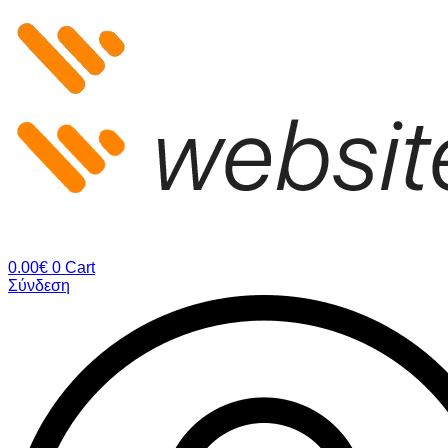
Μετάβαση
στο
περιεχόμενο
0.00
€
0
Cart
Σύνδεση