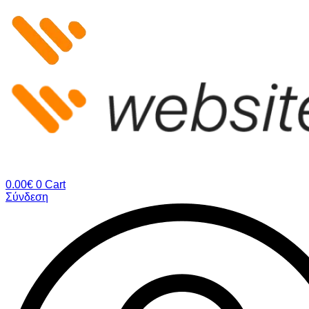
Μετάβαση
στο
περιεχόμενο
0.00
€
0
Cart
Σύνδεση