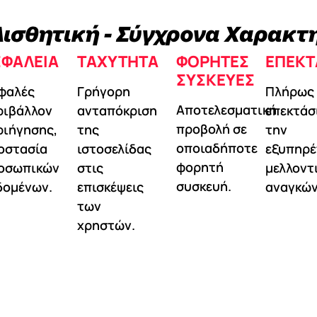
ισθητική - Σύγχρονα Χαρακτ
ΣΦΆΛΕΙΑ
ΤΑΧΎΤΗΤΑ
ΦΟΡΗΤΈΣ
ΕΠΕΚΤ
ΣΥΣΚΕΥΈΣ
φαλές
Γρήγορη
Πλήρως
Αποτελεσματική
ριβάλλον
ανταπόκριση
επεκτάσ
προβολή σε
ριήγησης,
της
την
οποιαδήποτε
οστασία
ιστοσελίδας
εξυπηρέ
φορητή
οσωπικών
στις
μελλοντ
συσκευή.
δομένων.
επισκέψεις
αναγκών
των
χρηστών.