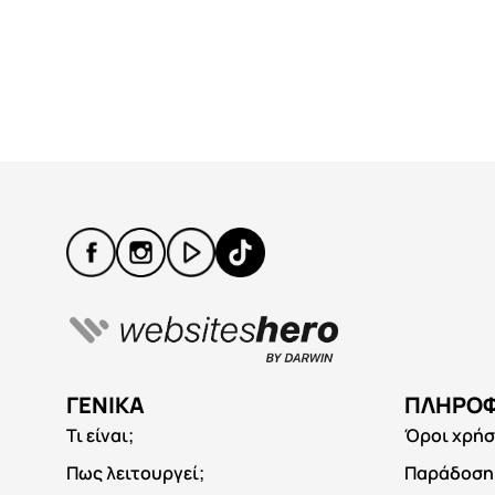
ΓΕΝΙΚΆ
ΠΛΗΡΟΦ
Τι είναι;
Όροι χρή
Πως λειτουργεί;
Παράδοση