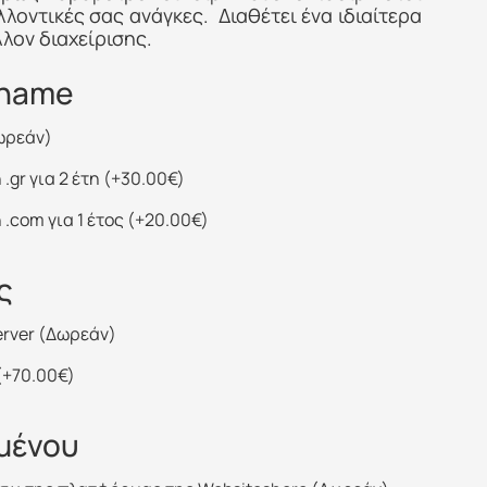
λλοντικές σας ανάγκες. Διαθέτει ένα ιδιαίτερα
λον διαχείρισης.
 name
ωρεάν)
.gr για 2 έτη
(
+
30.00
€
)
.com για 1 έτος
(
+
20.00
€
)
ς
erver (Δωρεάν)
(
+
70.00
€
)
μένου