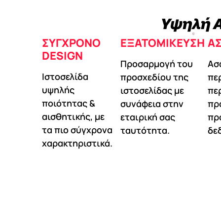
Υψηλή Α
ΣΎΓΧΡΟΝΟ
ΕΞΑΤΟΜΊΚΕΥΣΗ
Α
DESIGN
Προσαρμογή του
Ασ
Ιστοσελίδα
προσχεδίου της
πε
υψηλής
ιστοσελίδας με
πε
ποιότητας &
συνάφεια στην
πρ
αισθητικής, με
εταιρική σας
πρ
τα πιο σύγχρονα
ταυτότητα.
δε
χαρακτηριστικά.