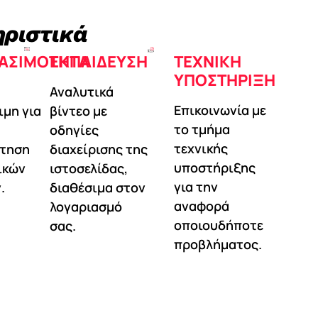
ηριστικά
ΑΣΙΜΌΤΗΤΑ
ΕΚΠΑΊΔΕΥΣΗ
ΤΕΧΝΙΚΉ
ΥΠΟΣΤΉΡΙΞΗ
Αναλυτικά
Επικοινωνία με
ιμη για
βίντεο με
το τμήμα
οδηγίες
τεχνικής
τηση
διαχείρισης της
υποστήριξης
ικών
ιστοσελίδας,
για την
.
διαθέσιμα στον
αναφορά
λογαριασμό
οποιουδήποτε
σας.
προβλήματος.