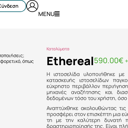
Σύνδεση
MENU
Καταλύματα
ποποιήσεις;
Ethereal
590.00
€
αφορετικό, όπως
Η ιστοσελίδα υλοποιήθηκε με
κατασκευής ιστοσελίδων παγκ
εύχρηστο περιβάλλον περιήγησης
μηχανές αναζήτησης και δια
δεδομένων τόσο του χρήστη, όσο κ
Αναπτύχθηκε ακολουθώντας τις 
προσφέρει στον επισκέπτη μια ε
τη με την καλύτερη δυνατή π
δραστηριοποίησής της. Είναι πλ