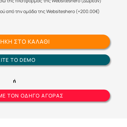
σω της πλατφόρμας της Websiteshero (Δωρεάν)
ού από την ομάδα της Websiteshero
(
+
200.00
€
)
ΉΚΗ ΣΤΟ ΚΑΛΆΘΙ
ΕΙΤΕ ΤΟ DEMO
ή
ΜΕ ΤΟΝ ΟΔΗΓΟ ΑΓΟΡΑΣ