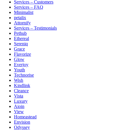
Services – Customers
Services – FAQ
Minimalist
petalix
Attornify
Services – Testimonials
Pethub
Ethereal
Sereniq
Grace
Flavorize
Glow
Everjoy
Youth
Technorise
Wish
Kindlink
Cleance
Vista
Luxury
Aioin
View
Homeastead
Envision
Odyssey