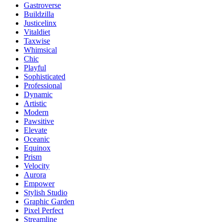
Gastroverse
Buildzilla
Justicelinx
Vitaldiet
Taxwise
Whimsical
Chic
Playful
Sophisticated
Professional
Dynamic
Artistic
Modern
Pawsitive
Elevate
Oceanic
Equinox
Prism
Velocity
Aurora
Empower
Stylish Studio
Graphic Garden
Pixel Perfect
Streamline