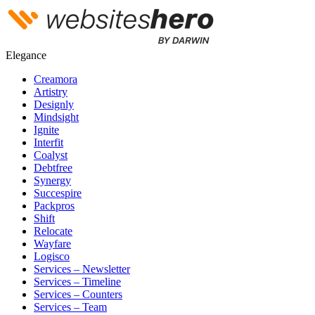
Elegance
Creamora
Artistry
Designly
Mindsight
Ignite
Interfit
Coalyst
Debtfree
Synergy
Succespire
Packpros
Shift
Relocate
Wayfare
Logisco
Services – Newsletter
Services – Timeline
Services – Counters
Services – Team