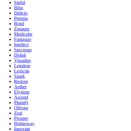
Sipful
Bliss
Delicio
Petopia
Bond
Zenaura
Medicube
Fantasize
Intellect
Spectrum
Delish
Visualize
Legalese
Lexicon
Spark
Restore
Aether
Elysium
Ascend
Plumify
Olivora
Zeal
Prosper
Bridgeway
Innovate