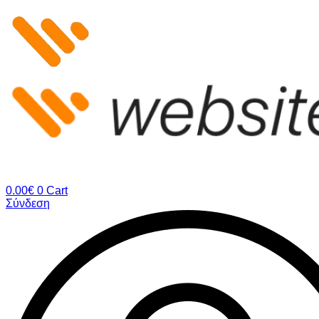
Μετάβαση
στο
περιεχόμενο
0.00
€
0
Cart
Σύνδεση