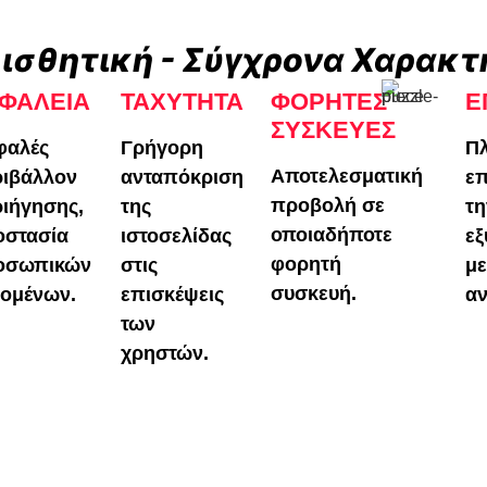
ισθητική - Σύγχρονα Χαρακτ
ΦΆΛΕΙΑ
ΤΑΧΎΤΗΤΑ
ΦΟΡΗΤΈΣ
Ε
ΣΥΣΚΕΥΈΣ
φαλές
Γρήγορη
Π
Αποτελεσματική
ιβάλλον
ανταπόκριση
επ
προβολή σε
ιήγησης,
της
τη
οποιαδήποτε
οστασία
ιστοσελίδας
ε
φορητή
οσωπικών
στις
με
συσκευή.
ομένων.
επισκέψεις
α
των
χρηστών.