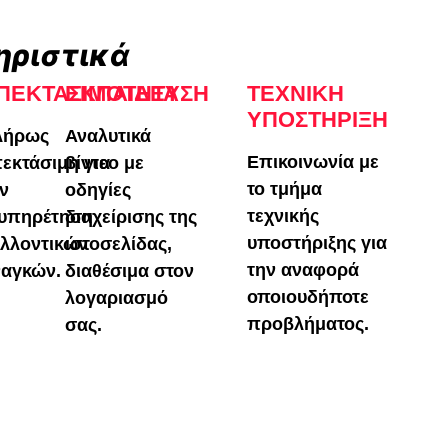
ηριστικά
ΠΕΚΤΑΣΙΜΌΤΗΤΑ
ΕΚΠΑΊΔΕΥΣΗ
ΤΕΧΝΙΚΉ
ΥΠΟΣΤΉΡΙΞΗ
λήρως
Αναλυτικά
Επικοινωνία με
εκτάσιμη για
βίντεο με
το τμήμα
ν
οδηγίες
τεχνικής
ξυπηρέτηση
διαχείρισης της
υποστήριξης για
λλοντικών
ιστοσελίδας,
την αναφορά
ναγκών.
διαθέσιμα στον
οποιουδήποτε
λογαριασμό
προβλήματος.
σας.