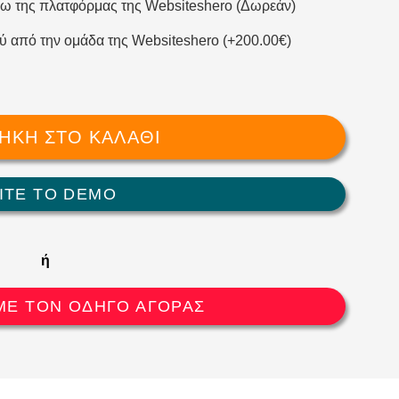
ω της πλατφόρμας της Websiteshero (Δωρεάν)
ύ από την ομάδα της Websiteshero
(
+
200.00
€
)
ΉΚΗ ΣΤΟ ΚΑΛΆΘΙ
ΙΤΕ ΤΟ DEMO
ή
ΜΕ ΤΟΝ ΟΔΗΓΟ ΑΓΟΡΑΣ