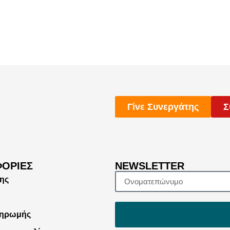
Γίνε Συνεργάτης
Σ
ΟΡΊΕΣ
NEWSLETTER
ης
η
ληρωμής