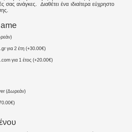
ές σας ανάγκες. Διαθέτει ένα ιδιαίτερα εύχρηστο
σης.
name
ωρεάν)
gr για 2 έτη
(
+
30.00
€
)
.com για 1 έτος
(
+
20.00
€
)
ver (Δωρεάν)
70.00
€
)
ένου