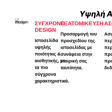
Υψηλή Α
ΣΎΓΧΡΟΝΟ
ΕΞΑΤΟΜΊΚΕΥΣΗ
ΑΣ
DESIGN
Προσαρμογή του
Ασ
Ιστοσελίδα
προσχεδίου της
περ
υψηλής
ιστοσελίδας με
περ
ποιότητας &
συνάφεια στην
πρ
αισθητικής, με
εταιρική σας
πρ
τα πιο
ταυτότητα.
δεδ
σύγχρονα
χαρακτηριστικά.