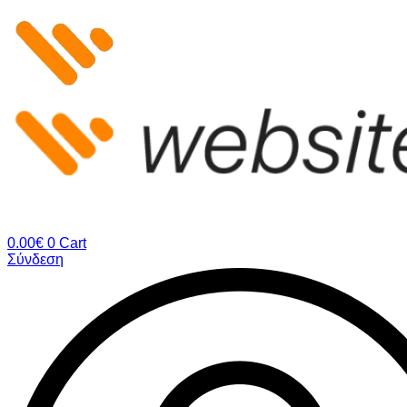
Μετάβαση
στο
περιεχόμενο
0.00
€
0
Cart
Σύνδεση