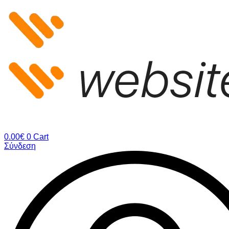
Μετάβαση
στο
περιεχόμενο
0.00
€
0
Cart
Σύνδεση