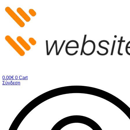
Μετάβαση
στο
περιεχόμενο
0.00
€
0
Cart
Σύνδεση