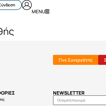
Σύνδεση
MENU
θής
Γίνε Συνεργάτης
ΟΡΊΕΣ
NEWSLETTER
σης