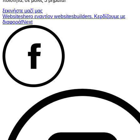
ποιότητα, σε μόλις 3 βήματα!
ξεκινήστε μαζί μας
Websiteshero εναντίον websitesbuilders. Κερδίζουμε με
διαφορά!
Next