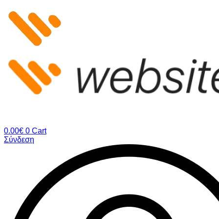
Μετάβαση
στο
περιεχόμενο
0.00
€
0
Cart
Σύνδεση