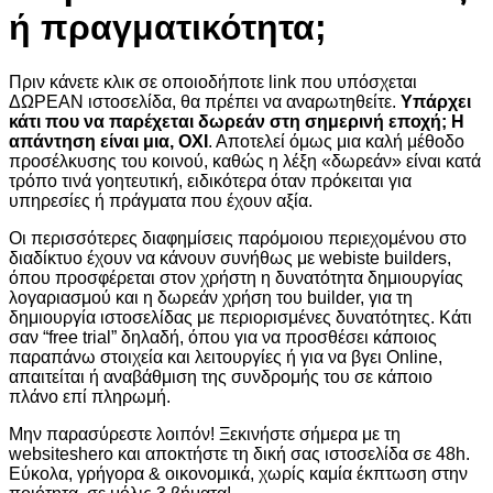
ή πραγματικότητα;
Πριν κάνετε κλικ σε οποιοδήποτε link που υπόσχεται
ΔΩΡΕΑΝ ιστοσελίδα, θα πρέπει να αναρωτηθείτε.
Υπάρχει
κάτι που να παρέχεται δωρεάν στη σημερινή εποχή;
Η
απάντηση είναι μια, ΟΧΙ
. Αποτελεί όμως μια καλή μέθοδο
προσέλκυσης του κοινού, καθώς η λέξη «δωρεάν» είναι κατά
τρόπο τινά γοητευτική, ειδικότερα όταν πρόκειται για
υπηρεσίες ή πράγματα που έχουν αξία.
Οι περισσότερες διαφημίσεις παρόμοιου περιεχομένου στο
διαδίκτυο έχουν να κάνουν συνήθως με webiste builders,
όπου προσφέρεται στον χρήστη η δυνατότητα δημιουργίας
λογαριασμού και η δωρεάν χρήση του builder, για τη
δημιουργία ιστοσελίδας με περιορισμένες δυνατότητες. Κάτι
σαν “free trial” δηλαδή, όπου για να προσθέσει κάποιος
παραπάνω στοιχεία και λειτουργίες ή για να βγει Online,
απαιτείται ή αναβάθμιση της συνδρομής του σε κάποιο
πλάνο επί πληρωμή.
Μην παρασύρεστε λοιπόν! Ξεκινήστε σήμερα με τη
websiteshero και αποκτήστε τη δική σας ιστοσελίδα σε 48h.
Eύκολα, γρήγορα & οικονομικά, χωρίς καμία έκπτωση στην